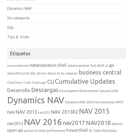
Dynamics NAV
Sin categoría
SQL
Tips & Tricks
Etiquetas
Administration Shell
api
access denied
Administration Tool
AEAT
al
business central
Autentificación SQL Server
Azure
bc
bc compiler
Cumulative Updates
CU
ClickOnce
Code Coverage
Descargas
Desarrollo
Development Environment
dynamics365
Dynamics NAV
Dynamics NAV 2016
Herramientas
MMC
NAV 2015
nav
NAV 2013
NAV 2013R2
nav2013
NAV 2016
nav2017
NAV2018
nav2015
objetos
open api
PowerShell
partial records
performance
SII
Tabla Metadata